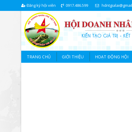
Đăng ký hội viên
0917.486.599
hdntgialai@gmai
TRANG CHỦ
GIỚI THIỆU
HOẠT ĐỘNG HỘI