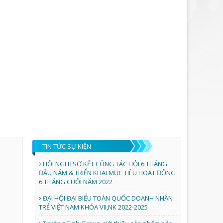
TIN TỨC SỰ KIỆN
HỘI NGHỊ SƠ KẾT CÔNG TÁC HỘI 6 THÁNG
ĐẦU NĂM & TRIỂN KHAI MỤC TIÊU HOẠT ĐỘNG
6 THÁNG CUỐI NĂM 2022
ĐẠI HỘI ĐẠI BIỂU TOÀN QUỐC DOANH NHÂN
TRẺ VIỆT NAM KHÓA VII,NK 2022-2025