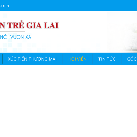
l.com
XÚC TIẾN THƯƠNG MẠI
HỘI VIÊN
TIN TỨC
GÓC