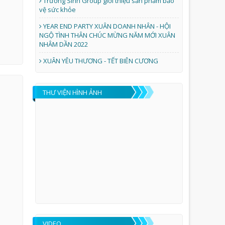
Trường Sinh Group giới thiệu sản phẩm bảo
vệ sức khỏe
YEAR END PARTY XUÂN DOANH NHÂN - HỘI
NGỘ TÌNH THÂN CHÚC MỪNG NĂM MỚI XUÂN
NHÂM DẦN 2022
XUÂN YÊU THƯƠNG - TẾT BIÊN CƯƠNG
THƯ VIỆN HÌNH ẢNH
VIDEO