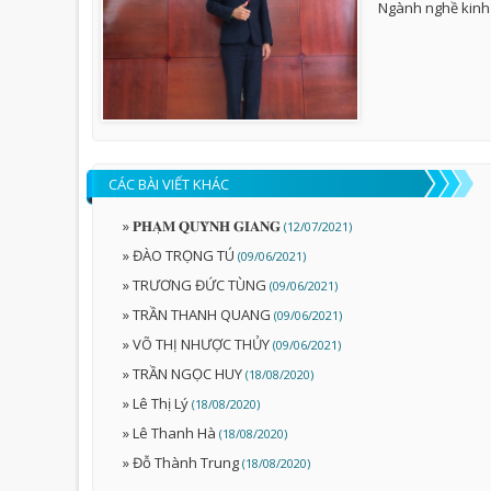
Ngành nghề kinh
CÁC BÀI VIẾT KHÁC
» 𝐏𝐇𝐀̣𝐌 𝐐𝐔𝐘̀𝐍𝐇 𝐆𝐈𝐀𝐍𝐆
(12/07/2021)
» ĐÀO TRỌNG TÚ
(09/06/2021)
» TRƯƠNG ĐỨC TÙNG
(09/06/2021)
» TRẦN THANH QUANG
(09/06/2021)
» VÕ THỊ NHƯỢC THỦY
(09/06/2021)
» TRẦN NGỌC HUY
(18/08/2020)
» Lê Thị Lý
(18/08/2020)
» Lê Thanh Hà
(18/08/2020)
» Đỗ Thành Trung
(18/08/2020)