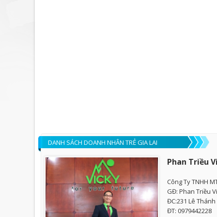
DANH SÁCH DOANH NHÂN TRẺ GIA LAI
Phan Triều V
Công Ty TNHH M
GĐ: Phan Triều V
ĐC:231 Lê Thánh T
ĐT: 0979442228