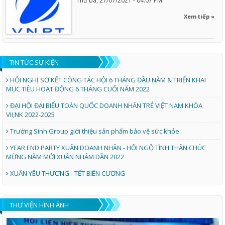
Thứ ba, 27/07/2021 - 04:07 PM
Xem tiếp »
TIN TỨC SỰ KIỆN
HỘI NGHỊ SƠ KẾT CÔNG TÁC HỘI 6 THÁNG ĐẦU NĂM & TRIỂN KHAI
MỤC TIÊU HOẠT ĐỘNG 6 THÁNG CUỐI NĂM 2022
ĐẠI HỘI ĐẠI BIỂU TOÀN QUỐC DOANH NHÂN TRẺ VIỆT NAM KHÓA
VII,NK 2022-2025
Trường Sinh Group giới thiệu sản phẩm bảo vệ sức khỏe
YEAR END PARTY XUÂN DOANH NHÂN - HỘI NGỘ TÌNH THÂN CHÚC
MỪNG NĂM MỚI XUÂN NHÂM DẦN 2022
XUÂN YÊU THƯƠNG - TẾT BIÊN CƯƠNG
THƯ VIỆN HÌNH ẢNH