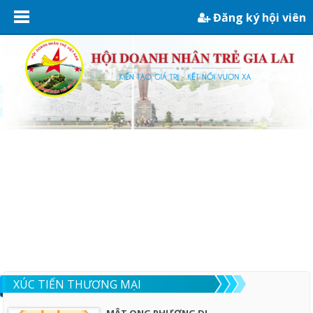
Đăng ký hội viên
XÚC TIẾN THƯƠNG MẠI
MẬT ONG PHƯƠNG DI